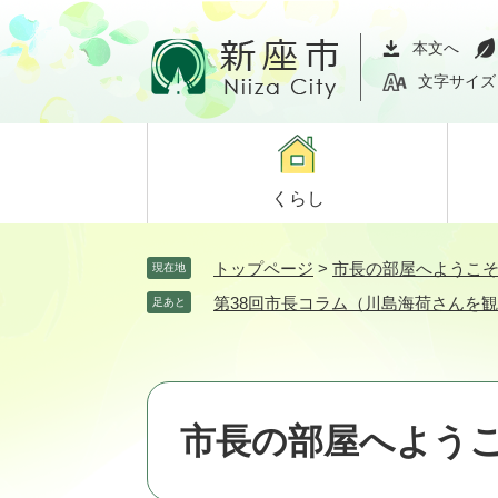
ペ
メ
ー
ニ
本文へ
ジ
ュ
文字サイズ
の
ー
先
を
頭
飛
で
ば
くらし
す。
し
て
本
トップページ
>
市長の部屋へようこ
現在地
文
第38回市長コラム（川島海荷さんを
足あと
へ
市長の部屋へよう