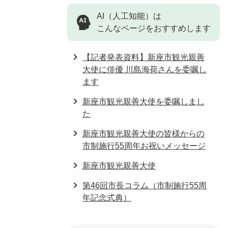
AI（人工知能）は
こんなページをおすすめします
【記者発表資料】新座市観光親善
大使に俳優 川島海荷さんを委嘱し
ます
新座市観光親善大使を委嘱しまし
た
新座市観光親善大使の皆様からの
市制施行55周年お祝いメッセージ
新座市観光親善大使
第46回市長コラム（市制施行55周
年記念式典）