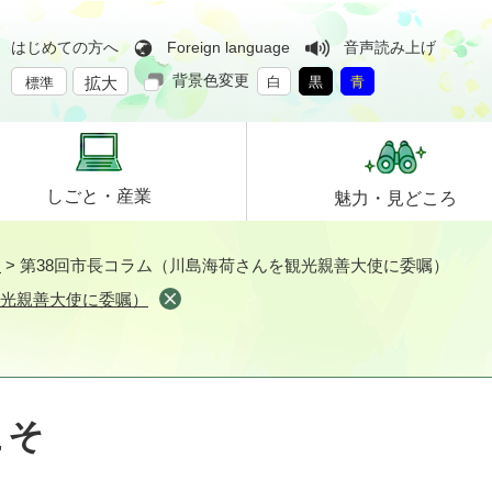
はじめての方へ
Foreign language
音声読み上げ
背景色変更
拡大
白
黒
青
標準
しごと・
産業
魅力・
見どころ
そ
>
第38回市長コラム（川島海荷さんを観光親善大使に委嘱）
観光親善大使に委嘱）
こそ