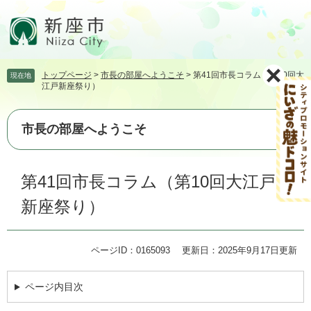
ペ
メ
ー
ニ
ジ
ュ
の
ー
先
を
トップページ
>
市長の部屋へようこそ
>
第41回市長コラム（第10回大
現在地
頭
飛
江戸新座祭り）
で
ば
す。
し
て
市長の部屋へようこそ
本
文
本
へ
第41回市長コラム（第10回大江戸
文
新座祭り）
ページID：0165093
更新日：2025年9月17日更新
ページ内目次