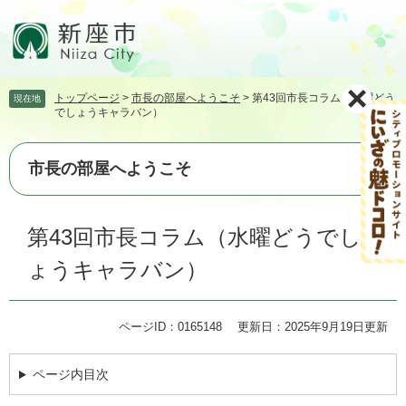
ペ
メ
ー
ニ
ジ
ュ
の
ー
先
を
トップページ
>
市長の部屋へようこそ
>
第43回市長コラム（水曜どう
現在地
頭
飛
でしょうキャラバン）
で
ば
す。
し
て
市長の部屋へようこそ
本
文
本
へ
第43回市長コラム（水曜どうでし
文
ょうキャラバン）
ページID：0165148
更新日：2025年9月19日更新
ページ内目次