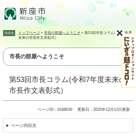
ペ
メ
ー
ニ
ジ
ュ
の
ー
先
を
トップページ
>
市長の部屋へようこそ
>
第53回市長コラム(令和7年度
現在地
頭
飛
未来の市長作文表彰式）
で
ば
す。
し
て
市長の部屋へようこそ
本
文
本
へ
第53回市長コラム(令和7年度未来の
文
市長作文表彰式）
ページID：0168630
更新日：2025年12月12日更新
ページ内目次