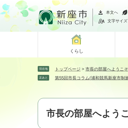
ペ
メ
ー
ニ
本文へ
ジ
ュ
文字サイズ
の
ー
先
を
頭
飛
で
ば
くらし
す。
し
て
本
トップページ
>
市長の部屋へようこ
現在地
文
第55回市長コラム(浦和競馬新座市制
足あと
へ
市長の部屋へよう