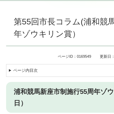
本
文
第55回市長コラム(浦和競
年ゾウキリン賞）
ページID：0169549
更新日：
ページ内目次
浦和競馬新座市制施行55周年ゾウキ
日）