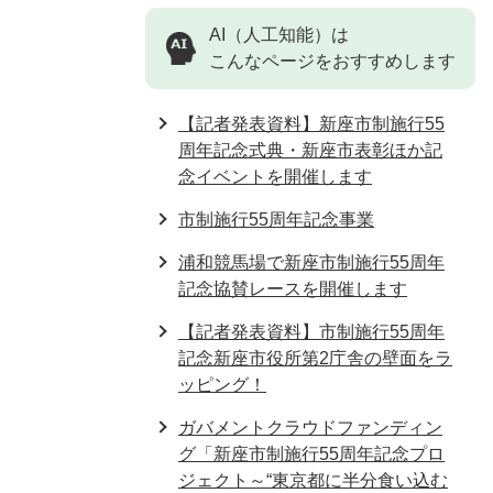
AI（人工知能）は
こんなページをおすすめします
【記者発表資料】新座市制施行55
周年記念式典・新座市表彰ほか記
念イベントを開催します
市制施行55周年記念事業
浦和競馬場で新座市制施行55周年
記念協賛レースを開催します
【記者発表資料】市制施行55周年
記念新座市役所第2庁舎の壁面をラ
ッピング！
ガバメントクラウドファンディン
グ「新座市制施行55周年記念プロ
ジェクト～“東京都に半分食い込む