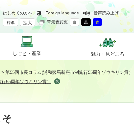
はじめての方へ
Foreign language
音声読み上げ
背景色変更
拡大
白
黒
青
標準
しごと・
産業
魅力・
見どころ
そ
>
第55回市長コラム(浦和競馬新座市制施行55周年ゾウキリン賞）
施行55周年ゾウキリン賞）
こそ