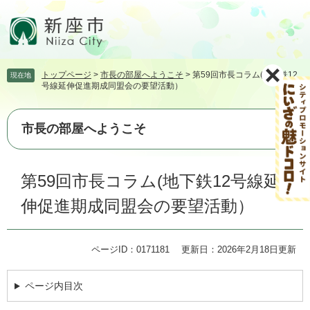
ペ
メ
ー
ニ
ジ
ュ
の
ー
先
を
トップページ
>
市長の部屋へようこそ
>
第59回市長コラム(地下鉄12
現在地
頭
飛
号線延伸促進期成同盟会の要望活動）
で
ば
す。
し
て
市長の部屋へようこそ
本
文
本
へ
第59回市長コラム(地下鉄12号線延
文
伸促進期成同盟会の要望活動）
ページID：0171181
更新日：2026年2月18日更新
ページ内目次