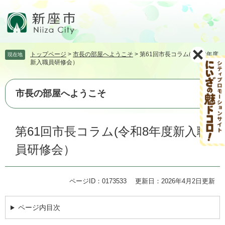
ペ
メ
ー
ニ
ジ
ュ
の
ー
先
を
トップページ
>
市長の部屋へようこそ
>
第61回市長コラム(令和8年度
現在地
頭
飛
新入職員研修会）
で
ば
す。
し
て
市長の部屋へようこそ
本
文
本
へ
第61回市長コラム(令和8年度新入職
文
員研修会）
ページID：0173533
更新日：2026年4月2日更新
ページ内目次