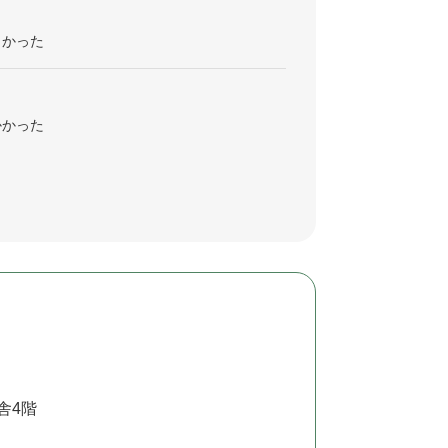
くかった
かかった
舎4階