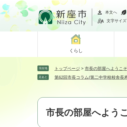
ペ
メ
ー
ニ
本文へ
ジ
ュ
文字サイズ
の
ー
先
を
頭
飛
で
ば
くらし
す。
し
て
本
トップページ
>
市長の部屋へようこ
現在地
文
第62回市長コラム(第二中学校校舎長
足あと
へ
市長の部屋へよう