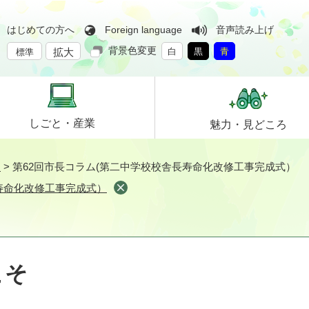
はじめての方へ
Foreign language
音声読み上げ
背景色変更
拡大
白
黒
青
標準
しごと・
産業
魅力・
見どころ
そ
>
第62回市長コラム(第二中学校校舎長寿命化改修工事完成式）
寿命化改修工事完成式）
こそ