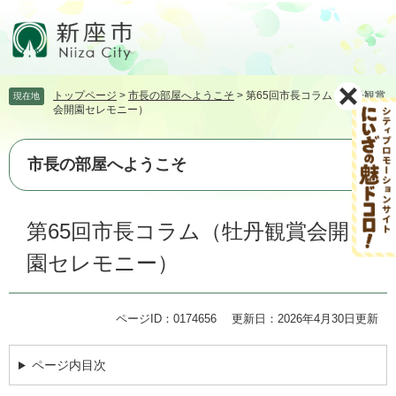
ペ
メ
ー
ニ
ジ
ュ
の
ー
先
を
トップページ
>
市長の部屋へようこそ
>
第65回市長コラム（牡丹観賞
現在地
頭
飛
会開園セレモニー）
で
ば
す。
し
て
市長の部屋へようこそ
本
文
本
へ
第65回市長コラム（牡丹観賞会開
文
園セレモニー）
ページID：0174656
更新日：2026年4月30日更新
ページ内目次