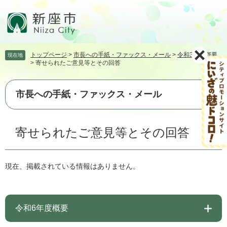
ペ
メ
ー
ニ
ジ
ュ
の
ー
先
を
トップページ
>
市長への手紙・ファックス・メール
>
令和3年度概要
現在地
頭
飛
>
寄せられたご意見等とその回答
で
ば
す。
し
て
市長への手紙・ファックス・メール
本
文
本
へ
寄せられたご意見等とその回答
文
現在、掲載されている情報はありません。
令和6年度概要