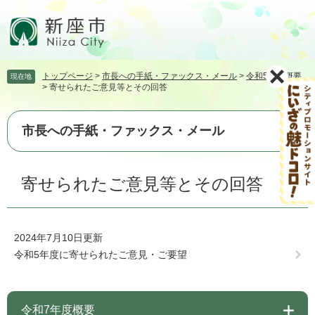
ペ
メ
ー
ニ
ジ
ュ
の
ー
先
を
トップページ
>
市長への手紙・ファックス・メール
>
令和5年度概要
現在地
頭
飛
>
寄せられたご意見等とその回答
で
ば
す。
し
て
市長への手紙・ファックス・メール
本
文
本
へ
寄せられたご意見等とその回答
文
2024年7月10日更新
令和5年度に寄せられたご意見・ご要望
令和7年度概要