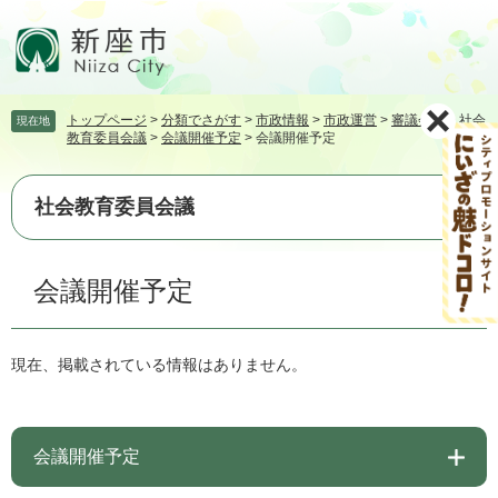
ペ
メ
ー
ニ
ジ
ュ
の
ー
先
を
トップページ
>
分類でさがす
>
市政情報
>
市政運営
>
審議会等
>
社会
現在地
頭
飛
教育委員会議
>
会議開催予定
>
会議開催予定
で
ば
す。
し
て
社会教育委員会議
本
文
本
へ
会議開催予定
文
現在、掲載されている情報はありません。
会議開催予定