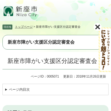
ペ
メ
ー
ニ
ジ
ュ
の
ー
先
を
トップページ
>
新座市障がい支援区分認定審査会
現在地
頭
飛
で
ば
す。
し
新座市障がい支援区分認定審査会
て
本
文
本
新座市障がい支援区分認定審査会
へ
文
ページID：0005071
更新日：2018年11月26日更新
ページ内目次