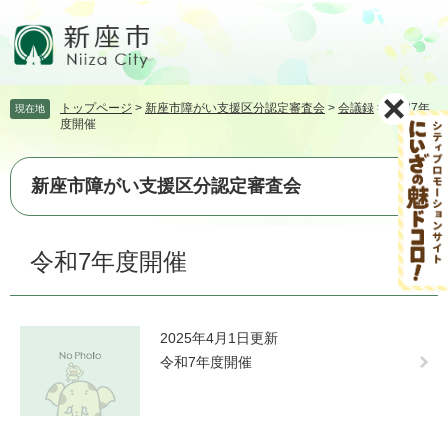
ペ
メ
ー
ニ
ジ
ュ
の
ー
先
を
トップページ
>
新座市障がい支援区分認定審査会
>
会議録
>
令和7年
現在地
頭
飛
度開催
で
ば
す。
し
て
新座市障がい支援区分認定審査会
本
文
本
へ
令和7年度開催
文
2025年4月1日更新
令和7年度開催