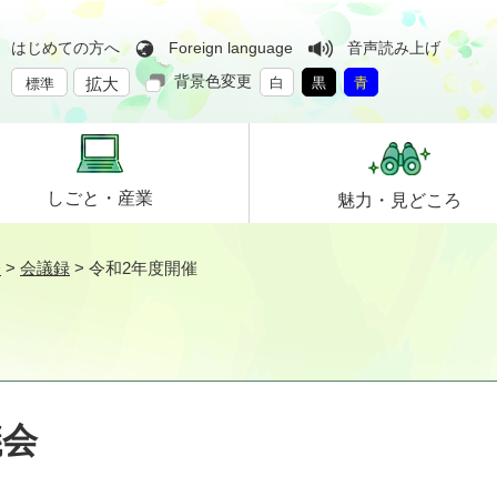
はじめての方へ
Foreign language
音声読み上げ
背景色変更
拡大
白
黒
青
標準
しごと・
産業
魅力・
見どころ
会
>
会議録
>
令和2年度開催
議会