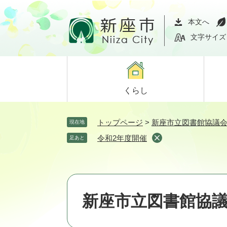
ペ
メ
ー
ニ
本文へ
ジ
ュ
文字サイズ
の
ー
先
を
頭
飛
で
ば
くらし
す。
し
て
本
トップページ
>
新座市立図書館協議
現在地
文
令和2年度開催
足あと
へ
新座市立図書館協