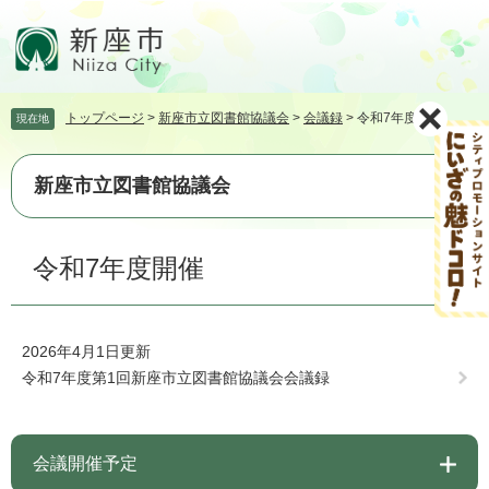
ペ
メ
ー
ニ
ジ
ュ
の
ー
先
を
トップページ
>
新座市立図書館協議会
>
会議録
>
令和7年度開催
現在地
頭
飛
で
ば
す。
し
新座市立図書館協議会
て
本
文
本
令和7年度開催
へ
文
2026年4月1日更新
令和7年度第1回新座市立図書館協議会会議録
会議開催予定