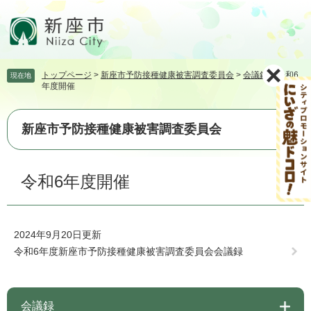
ペ
メ
ー
ニ
ジ
ュ
の
ー
先
を
トップページ
>
新座市予防接種健康被害調査委員会
>
会議録
>
令和6
現在地
頭
飛
年度開催
で
ば
す。
し
て
新座市予防接種健康被害調査委員会
本
文
本
へ
令和6年度開催
文
2024年9月20日更新
令和6年度新座市予防接種健康被害調査委員会会議録
会議録