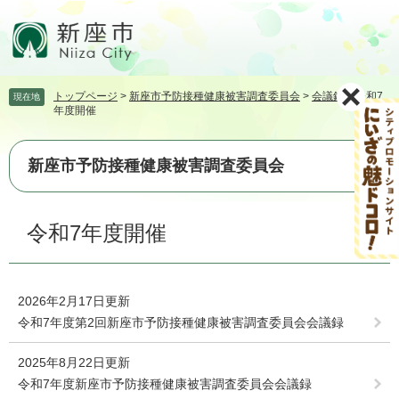
ペ
メ
ー
ニ
ジ
ュ
の
ー
先
を
トップページ
>
新座市予防接種健康被害調査委員会
>
会議録
>
令和7
現在地
頭
飛
年度開催
で
ば
す。
し
て
新座市予防接種健康被害調査委員会
本
文
本
へ
令和7年度開催
文
2026年2月17日更新
令和7年度第2回新座市予防接種健康被害調査委員会会議録
2025年8月22日更新
令和7年度新座市予防接種健康被害調査委員会会議録