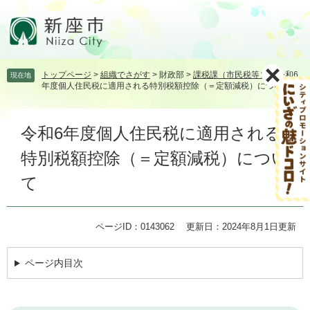
ペ
メ
ー
ニ
ジ
ュ
の
ー
先
を
トップページ
>
組織でさがす
>
財政部
>
課税課（市民税等）
>
令和6
現在地
頭
飛
年度個人住民税に適用される特別税額控除（＝定額減税）について
で
ば
す。
し
本
て
令和6年度個人住民税に適用される
文
本
文
特別税額控除（＝定額減税）につい
へ
て
ページID：0143062
更新日：2024年8月1日更新
ページ内目次