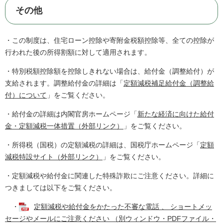
その他
・この制度は、住宅ローン控除や寄附金税額控除等、全ての控除が
行われた後の所得割額に対して適用されます。
・特別税額控除額を控除しきれない場合は、給付金（調整給付）が
支給されます。調整給付金の詳細は「
定額減税補足給付金（調整給
付）について
」をご覧ください。
・給付金の詳細は内閣官房ホームページ「
新たな経済に向けた給付
金・定額減税一体措置（外部リンク）
」をご覧ください。
・所得税（国税）の定額減税の詳細は、国税庁ホームページ「
定額
減税特設サイト（外部リンク）
」をご覧ください。
・定額減税や給付金に関連した特殊詐欺にご注意ください。詳細に
つきましては以下をご覧ください。
・
定額減税や給付金をかたった不審な電話 、 ショートメッ
セージやメールにご注意ください （別ウィンドウ・PDFファイル・