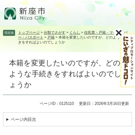
ペ
メ
ー
ニ
ジ
ュ
の
ー
先
を
トップページ
>
分類でさがす
>
くらし
>
住民票・戸籍・マイナンバ
現在地
頭
飛
ー・パスポート
>
戸籍
>
本籍を変更したいのですが、どのような手続
で
ば
きをすればよいのでしょうか
す。
し
て
本
本
本籍を変更したいのですが、どの
文
文
ような手続きをすればよいのでし
へ
ょうか
ページID：0125110
更新日：2026年3月16日更新
ページ内目次