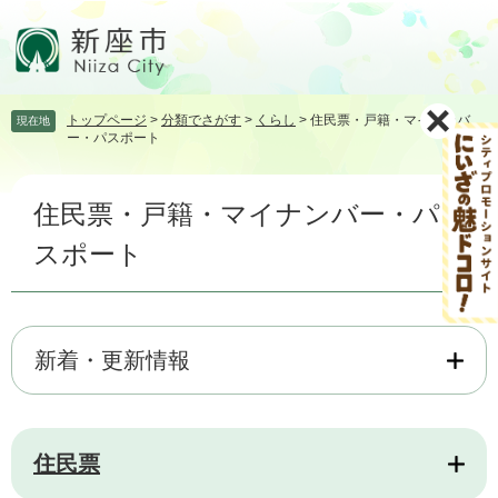
ペ
メ
ー
ニ
ジ
ュ
の
ー
先
を
トップページ
>
分類でさがす
>
くらし
>
住民票・戸籍・マイナンバ
現在地
頭
飛
ー・パスポート
で
ば
す。
し
本
て
住民票・戸籍・マイナンバー・パ
文
本
文
スポート
へ
新着・更新情報
住民票