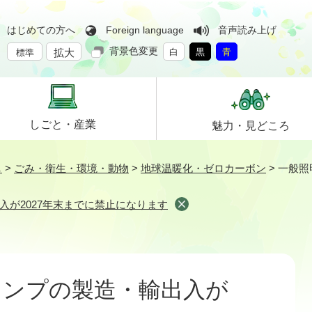
はじめての方へ
Foreign language
音声読み上げ
背景色変更
拡大
白
黒
青
標準
しごと・
産業
魅力・
見どころ
し
>
ごみ・衛生・環境・動物
>
地球温暖化・ゼロカーボン
>
一般照
が2027年末までに禁止になります
ランプの製造・輸出入が