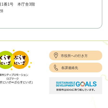
1番1号 本庁舎3階
28
市役所への行き方
各課連絡先