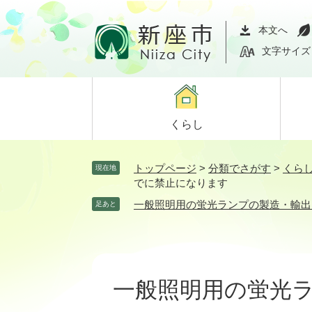
ペ
メ
ー
ニ
本文へ
ジ
ュ
文字サイズ
の
ー
先
を
頭
飛
で
ば
くらし
す。
し
て
本
トップページ
>
分類でさがす
>
くら
現在地
文
でに禁止になります
へ
一般照明用の蛍光ランプの製造・輸出入
足あと
本
文
一般照明用の蛍光