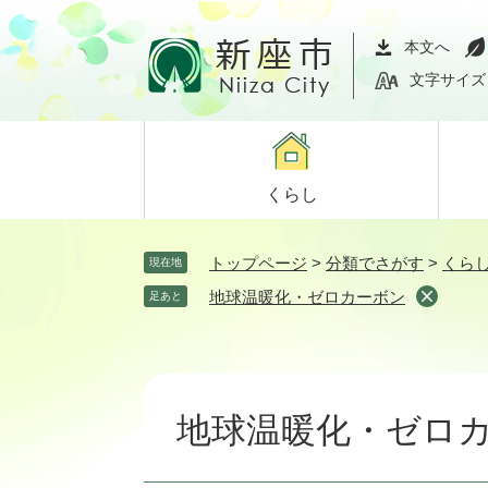
ペ
メ
ー
ニ
本文へ
ジ
ュ
文字サイズ
の
ー
先
を
頭
飛
で
ば
くらし
す。
し
て
本
トップページ
>
分類でさがす
>
くら
現在地
文
地球温暖化・ゼロカーボン
足あと
へ
本
文
地球温暖化・ゼロ