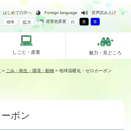
はじめての方へ
Foreign language
音声読み上げ
背景色変更
拡大
白
黒
青
標準
しごと・
産業
魅力・
見どころ
し
>
ごみ・衛生・環境・動物
>
地球温暖化・ゼロカーボン
カーボン