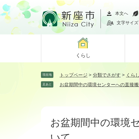
ペ
メ
ー
ニ
本文へ
ジ
ュ
文字サイズ
の
ー
先
を
頭
飛
で
ば
くらし
す。
し
て
本
トップページ
>
分類でさがす
>
くら
現在地
文
お盆期間中の環境センターへの直接搬
足あと
へ
本
文
お盆期間中の環境
いて