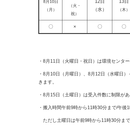
12日​
13日​
8月10日
（火・
（水）​
（月）
（木）
祝）
〇
×
〇
〇
・8月11日（火曜日・祝日）は環境センタ
・8月10日（月曜日）、8月12日（水曜日）
きます。
・8月15日（土曜日）は受入件数に制限が
・搬入時間午前9時から11時30分まで/午後
ただし土曜日は午前9時から11時30分ま