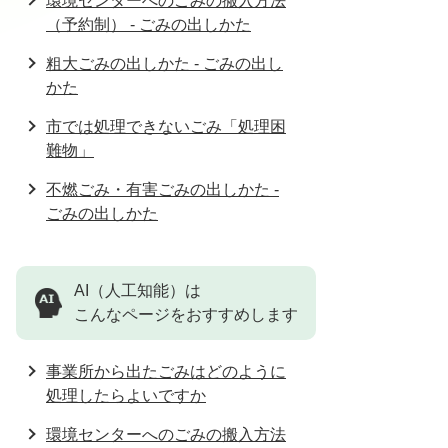
環境センターへのごみの搬入方法
（予約制） - ごみの出しかた
粗大ごみの出しかた - ごみの出し
かた
市では処理できないごみ「処理困
難物」
不燃ごみ・有害ごみの出しかた -
ごみの出しかた
AI（人工知能）は
こんなページをおすすめします
事業所から出たごみはどのように
処理したらよいですか
環境センターへのごみの搬入方法