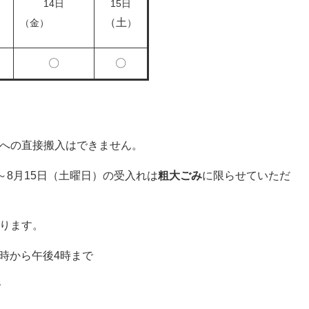
14日
15日
（土
（金）
）
〇
〇
ーへの直接搬入はできません。
～8月15日（土曜日）の受入れは
粗大ごみ
に限らせていただ
あります。
1時から午後4時まで
で