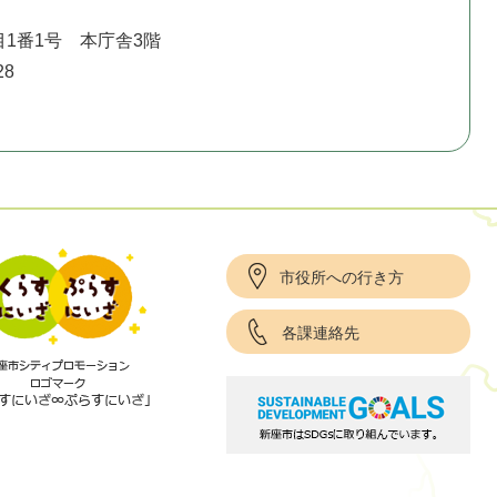
1番1号 本庁舎3階
28
市役所への行き方
各課連絡先