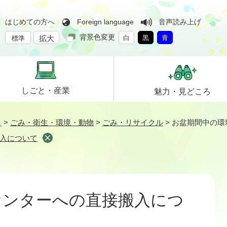
はじめての方へ
Foreign language
音声読み上げ
背景色変更
拡大
白
黒
青
標準
しごと・
産業
魅力・
見どころ
し
>
ごみ・衛生・環境・動物
>
ごみ・リサイクル
>
お盆期間中の環
入について
センターへの直接搬入につ