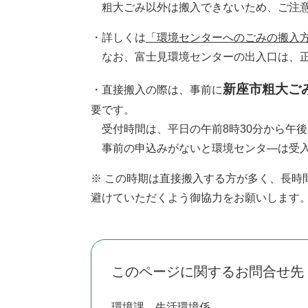
粗大ごみ以外は搬入できないため、ご注
・詳しくは
「環境センターへのごみの搬入方
なお、富士見環境センターの出入口は、正
新座市粗大ごみ受付
・直接搬入の際は、事前に
要です。
受付時間は、平日の午前8時30分から午後
事前の申込みがないと環境センタ―は受入
※ この時期は直接搬入する方が多く、長時
避けていただくよう御協力をお願いしま
このページに関するお問合せ先
環境課
生活環境係