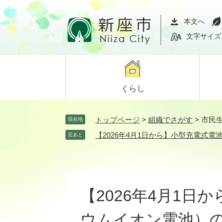
ペ
メ
ー
ニ
本文へ
ジ
ュ
文字サイズ
の
ー
先
を
頭
飛
で
ば
くらし
す。
し
て
本
トップページ
>
組織でさがす
>
市民
現在地
文
【2026年4月1日から】小型充電式
足あと
へ
本
文
【2026年4月1日
ウムイオン電池）