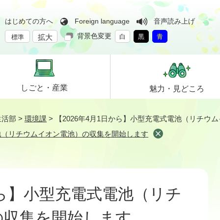
はじめての方へ
Foreign language
音声読み上げ
背景色変更
拡大
白
黒
青
標準
しごと・
産業
魅力・
見どころ
生活部
>
環境課
>
【2026年4月1日から】小型充電式電池（リチウ
電池（リチウムイオン電池）の収集を開始します
から】小型充電式電池（リチ
の収集を開始します