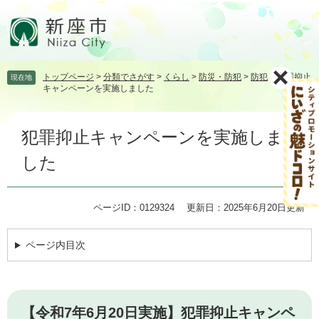
ペ
メ
ー
ニ
ジ
ュ
の
ー
先
を
トップページ
>
分類でさがす
>
くらし
>
防災・防犯
>
防犯
>
犯罪抑止
現在地
頭
飛
キャンペーンを実施しました
で
ば
す。
し
本
て
犯罪抑止キャンペーンを実施しま
文
本
文
した
へ
ページID：0129324
更新日：2025年6月20日更新
ページ内目次
【令和7年6月20日実施】犯罪抑止キャンペ