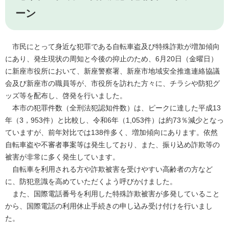
ーン
市民にとって身近な犯罪である自転車盗及び特殊詐欺が増加傾向
にあり、発生現状の周知と今後の抑止のため、6月20日（金曜日）
に新座市役所において、新座警察署、新座市地域安全推進連絡協議
会及び新座市の職員等が、市役所を訪れた方々に、チラシや防犯グ
ッズ等を配布し、啓発を行いました。
本市の犯罪件数（全刑法犯認知件数）は、ピークに達した平成13
年（3，953件）と比較し、令和6年（1,053件）は約73％減少となっ
ていますが、前年対比では138件多く、増加傾向にあります。依然
自転車盗や不審者事案等は発生しており、また、振り込め詐欺等の
被害が非常に多く発生しています。
自転車を利用される方や詐欺被害を受けやすい高齢者の方など
に、防犯意識を高めていただくよう呼びかけました。
また、国際電話番号を利用した特殊詐欺被害が多発していること
から、国際電話の利用休止手続きの申し込み受け付けを行いまし
た。