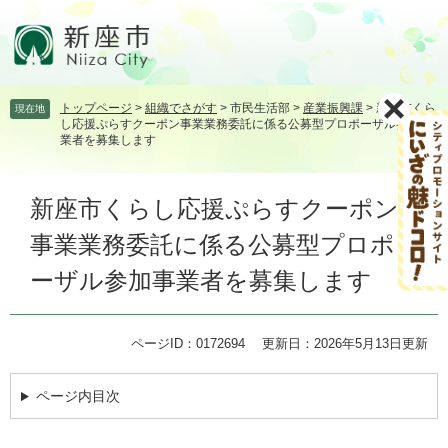
ペ
メ
ー
ニ
ジ
ュ
の
ー
先
を
トップページ
>
組織でさがす
>
市民生活部
>
産業振興課
>
新座市くら
現在地
頭
飛
し応援ぷらすクーポン事業業務委託に係る公募型プロポーザル参加事
で
ば
業者を募集します
す。
し
て
本
本
新座市くらし応援ぷらすクーポン
文
文
事業業務委託に係る公募型プロポ
へ
ーザル参加事業者を募集します
ページID：0172694
更新日：2026年5月13日更新
ページ内目次