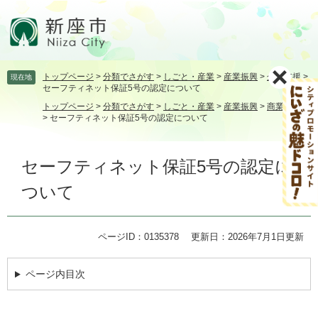
ペ
メ
ー
ニ
ジ
ュ
の
ー
先
を
トップページ
>
分類でさがす
>
しごと・産業
>
産業振興
>
企業支援
>
現在地
頭
飛
セーフティネット保証5号の認定について
で
ば
トップページ
>
分類でさがす
>
しごと・産業
>
産業振興
>
商業・工業
す。
し
>
セーフティネット保証5号の認定について
て
本
本
文
セーフティネット保証5号の認定に
文
へ
ついて
ページID：0135378
更新日：2026年7月1日更新
ページ内目次