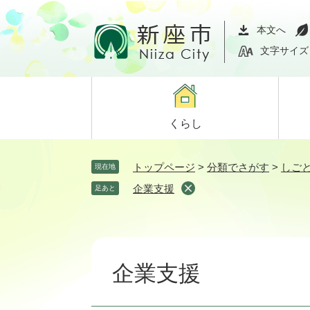
ペ
メ
ー
ニ
本文へ
ジ
ュ
文字サイズ
の
ー
先
を
頭
飛
で
ば
くらし
す。
し
て
本
トップページ
>
分類でさがす
>
しご
現在地
文
企業支援
足あと
へ
本
文
企業支援