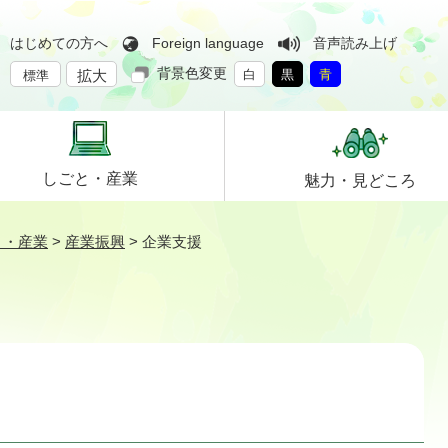
はじめての方へ
Foreign language
音声読み上げ
背景色変更
拡大
白
黒
青
標準
しごと・
産業
魅力・
見どころ
と・産業
>
産業振興
>
企業支援