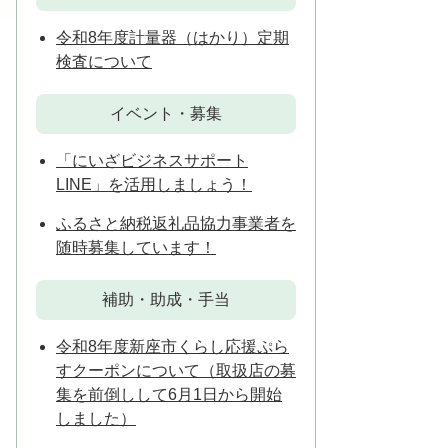
令和8年度計量器（はかり）定期
検査について
イベント・募集
「にいざビジネスサポート
LINE」を活用しましょう！
ふるさと納税返礼品協力事業者を
随時募集しています！
補助・助成・手当
令和8年度新座市くらし応援ぷら
すクーポンについて（取扱店の募
集を前倒しして6月1日から開始
しました）