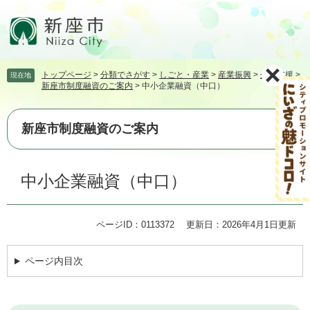
ペ
メ
ー
ニ
ジ
ュ
の
ー
先
を
トップページ
>
分類でさがす
>
しごと・産業
>
産業振興
>
企業支援
>
現在地
頭
飛
新座市制度融資のご案内
>
中小企業融資（中口）
で
ば
す。
し
て
新座市制度融資のご案内
本
文
本
へ
中小企業融資（中口）
文
ページID：0113372
更新日：2026年4月1日更新
ページ内目次