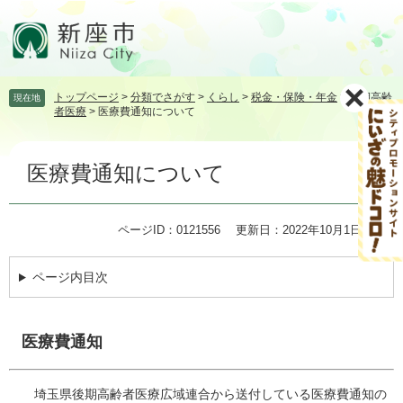
ペ
メ
ー
ニ
ジ
ュ
の
ー
先
を
トップページ
>
分類でさがす
>
くらし
>
税金・保険・年金
>
後期高齢
現在地
頭
飛
者医療
>
医療費通知について
で
ば
す。
し
本
て
医療費通知について
文
本
文
へ
ページID：0121556
更新日：2022年10月1日更新
ページ内目次
医療費通知
埼玉県後期高齢者医療広域連合から送付している医療費通知の