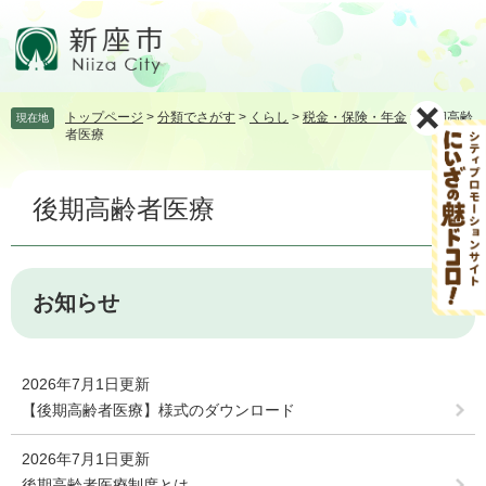
ペ
メ
ー
ニ
ジ
ュ
の
ー
先
を
トップページ
>
分類でさがす
>
くらし
>
税金・保険・年金
>
後期高齢
現在地
頭
飛
者医療
で
ば
す。
し
本
て
後期高齢者医療
文
本
文
へ
お知らせ
2026年7月1日更新
【後期高齢者医療】様式のダウンロード
2026年7月1日更新
後期高齢者医療制度とは