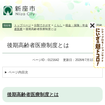
ペ
メ
ー
ニ
ジ
ュ
の
ー
先
を
トップページ
>
分類でさがす
>
くらし
>
税金・保険・年金
>
後期高齢
現在地
頭
飛
者医療
>
後期高齢者医療制度とは
で
ば
す。
し
本
て
後期高齢者医療制度とは
文
本
文
へ
ページID：0121642
更新日：2026年7月1日更新
ページ内目次
後期高齢者医療制度とは