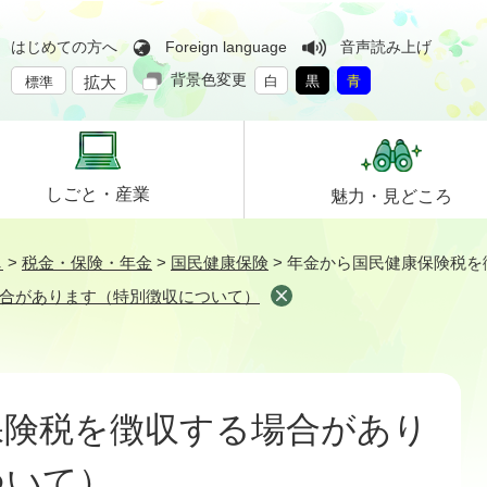
はじめての方へ
Foreign language
音声読み上げ
背景色変更
拡大
白
黒
青
標準
しごと・
産業
魅力・
見どころ
し
>
税金・保険・年金
>
国民健康保険
>
年金から国民健康保険税を
合があります（特別徴収について）
保険税を徴収する場合があり
ついて）