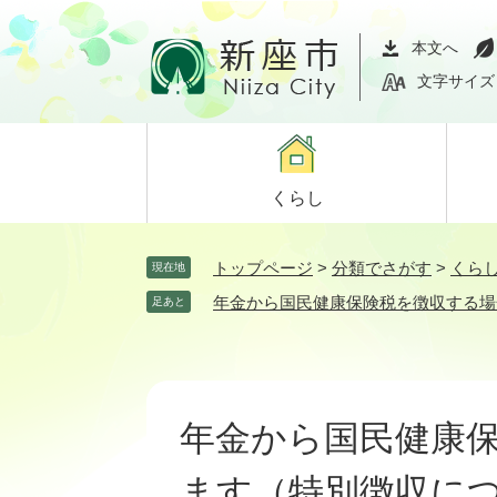
ペ
メ
ー
ニ
本文へ
ジ
ュ
文字サイズ
の
ー
先
を
頭
飛
で
ば
くらし
す。
し
て
本
トップページ
>
分類でさがす
>
くら
現在地
文
年金から国民健康保険税を徴収する場
足あと
へ
本
文
年金から国民健康
ます（特別徴収に