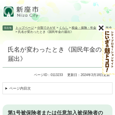
ペ
メ
ー
ニ
ジ
ュ
の
ー
先
を
トップページ
>
分類でさがす
>
くらし
>
税金・保険・年金
>
国民年金
現在地
頭
飛
>
氏名が変わったとき《国民年金の届出》
で
ば
す。
し
本
て
氏名が変わったとき《国民年金の
文
本
文
届出》
へ
ページID：0113233
更新日：2024年3月18日更新
ページ内目次
第1号被保険者または任意加入被保険者の