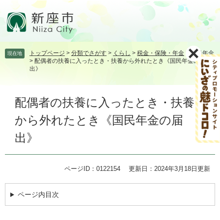
ペ
メ
ー
ニ
ジ
ュ
の
ー
先
を
トップページ
>
分類でさがす
>
くらし
>
税金・保険・年金
>
国民年金
現在地
頭
飛
>
配偶者の扶養に入ったとき・扶養から外れたとき《国民年金の届
で
ば
出》
す。
し
て
本
本
配偶者の扶養に入ったとき・扶養
文
文
から外れたとき《国民年金の届
へ
出》
ページID：0122154
更新日：2024年3月18日更新
ページ内目次