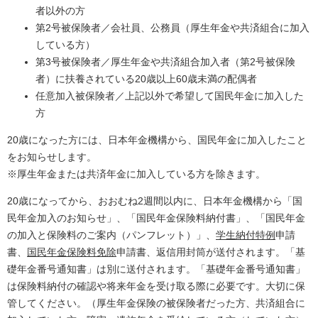
者以外の方
第2号被保険者／会社員、公務員（厚生年金や共済組合に加入
している方）
第3号被保険者／厚生年金や共済組合加入者（第2号被保険
者）に扶養されている20歳以上60歳未満の配偶者
任意加入被保険者／上記以外で希望して国民年金に加入した
方
20歳になった方には、日本年金機構から、国民年金に加入したこと
をお知らせします。
※厚生年金または共済年金に加入している方を除きます。
20歳になってから、おおむね2週間以内に、日本年金機構から「国
民年金加入のお知らせ」、「国民年金保険料納付書」、「国民年金
の加入と保険料のご案内（パンフレット）」、
学生納付特例
申請
書、
国民年金保険料免除
申請書、返信用封筒が送付されます。「基
礎年金番号通知書」は別に送付されます。「基礎年金番号通知書」
は保険料納付の確認や将来年金を受け取る際に必要です。大切に保
管してください。（厚生年金保険の被保険者だった方、共済組合に