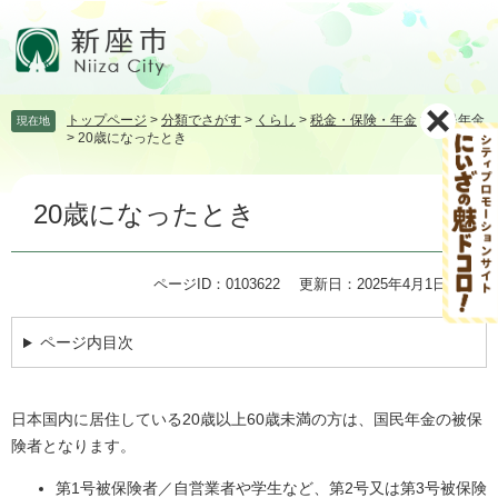
ペ
メ
ー
ニ
ジ
ュ
の
ー
先
を
トップページ
>
分類でさがす
>
くらし
>
税金・保険・年金
>
国民年金
現在地
頭
飛
>
20歳になったとき
で
ば
す。
し
本
て
20歳になったとき
文
本
文
へ
ページID：0103622
更新日：2025年4月1日更新
ページ内目次
日本国内に居住している20歳以上60歳未満の方は、国民年金の被保
険者となります。
第1号被保険者／自営業者や学生など、第2号又は第3号被保険