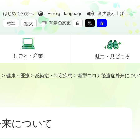
はじめての方へ
Foreign language
音声読み上げ
背景色変更
拡大
白
黒
青
標準
しごと・
産業
魅力・
見どころ
し
>
健康・医療
>
感染症・特定疾患
>
新型コロナ後遺症外来につい
外来について