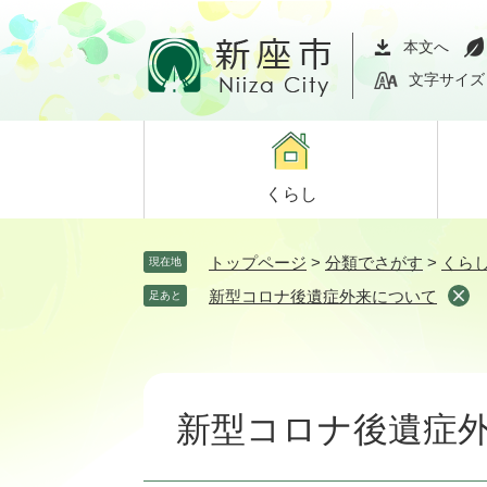
ペ
メ
ー
ニ
本文へ
ジ
ュ
文字サイズ
の
ー
先
を
頭
飛
で
ば
くらし
す。
し
て
本
トップページ
>
分類でさがす
>
くら
現在地
文
新型コロナ後遺症外来について
足あと
へ
本
文
新型コロナ後遺症