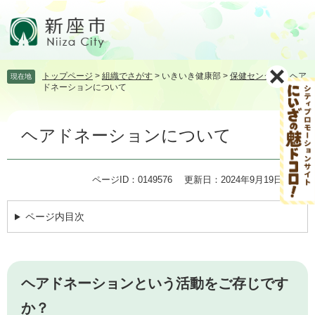
ペ
メ
ー
ニ
ジ
ュ
の
ー
先
を
トップページ
>
組織でさがす
>
いきいき健康部
>
保健センター
>
ヘア
現在地
頭
飛
ドネーションについて
で
ば
す。
し
本
て
ヘアドネーションについて
文
本
文
へ
ページID：0149576
更新日：2024年9月19日更新
ページ内目次
ヘアドネーションという活動をご存じです
か？