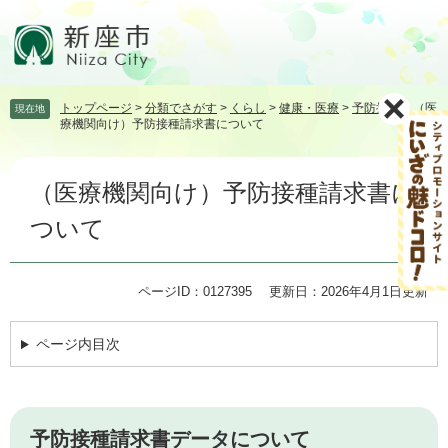
ペ
メ
ー
ニ
ジ
ュ
の
ー
先
を
トップページ
>
分類でさがす
>
くらし
>
健康・医療
>
予防接種
>
（医
現在地
頭
飛
療機関向け）予防接種請求書について
で
ば
す。
し
本
て
（医療機関向け）予防接種請求書に
文
本
文
ついて
へ
ページID：0127395
更新日：2026年4月1日更新
ページ内目次
予防接種請求書データについて