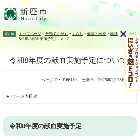
ペ
メ
ー
ニ
ジ
ュ
の
ー
先
を
トップページ
>
分類でさがす
>
くらし
>
健康・医療
>
地域医療
>
令和
現在地
頭
飛
8年度の献血実施予定について
で
ば
す。
し
本
て
令和8年度の献血実施予定について
文
本
文
へ
ページID：0166119
更新日：2026年1月28日更新
ページ内目次
令和8年度の献血実施予定