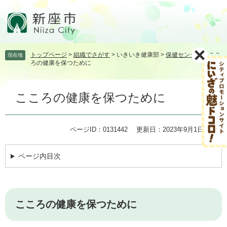
ペ
メ
ー
ニ
ジ
ュ
の
ー
先
を
トップページ
>
組織でさがす
>
いきいき健康部
>
保健センター
>
ここ
現在地
頭
飛
ろの健康を保つために
で
ば
す。
し
本
て
こころの健康を保つために
文
本
文
へ
ページID：0131442
更新日：2023年9月1日更新
ページ内目次
こころの健康を保つために