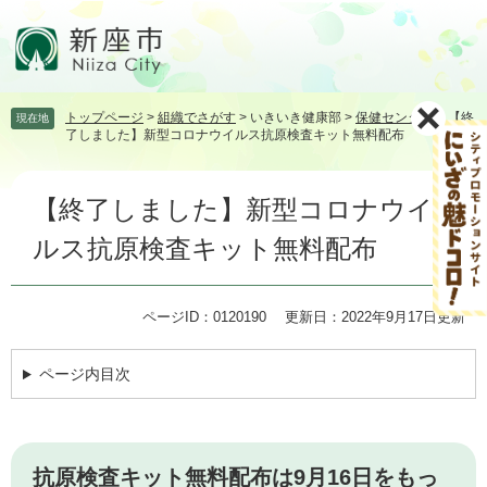
ペ
メ
ー
ニ
ジ
ュ
の
ー
先
を
トップページ
>
組織でさがす
>
いきいき健康部
>
保健センター
>
【終
現在地
頭
飛
了しました】新型コロナウイルス抗原検査キット無料配布
で
ば
す。
し
本
て
【終了しました】新型コロナウイ
文
本
文
ルス抗原検査キット無料配布
へ
ページID：0120190
更新日：2022年9月17日更新
ページ内目次
抗原検査キット無料配布は9月16日をもっ