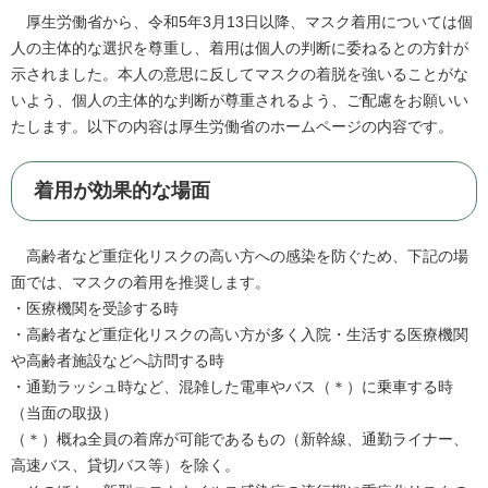
厚生労働省から、令和5年3月13日以降、マスク着用については個
人の主体的な選択を尊重し、着用は個人の判断に委ねるとの方針が
示されました。本人の意思に反してマスクの着脱を強いることがな
いよう、個人の主体的な判断が尊重されるよう、ご配慮をお願いい
たします。以下の内容は厚生労働省のホームページの内容です。
着用が効果的な場面
高齢者など重症化リスクの高い方への感染を防ぐため、下記の場
面では、マスクの着用を推奨します。
・医療機関を受診する時
・高齢者など重症化リスクの高い方が多く入院・生活する医療機関
や高齢者施設などへ訪問する時
・通勤ラッシュ時など、混雑した電車やバス（＊）に乗車する時
（当面の取扱）
（＊）概ね全員の着席が可能であるもの（新幹線、通勤ライナー、
高速バス、貸切バス等）を除く。