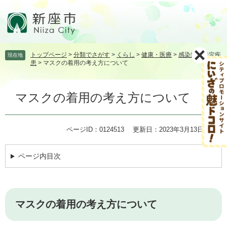
ペ
メ
ー
ニ
ジ
ュ
の
ー
先
を
トップページ
>
分類でさがす
>
くらし
>
健康・医療
>
感染症・特定疾
現在地
頭
飛
患
>
マスクの着用の考え方について
で
ば
す。
し
本
て
マスクの着用の考え方について
文
本
文
へ
ページID：0124513
更新日：2023年3月13日更新
ページ内目次
マスクの着用の考え方について