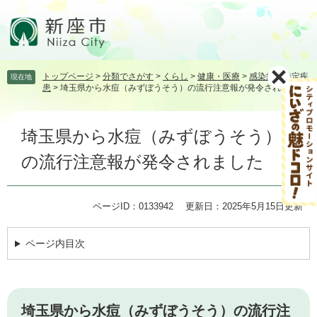
ペ
メ
ー
ニ
ジ
ュ
の
ー
先
を
トップページ
>
分類でさがす
>
くらし
>
健康・医療
>
感染症・特定疾
現在地
頭
飛
患
>
埼玉県から水痘（みずぼうそう）の流行注意報が発令されました
で
ば
す。
し
本
て
埼玉県から水痘（みずぼうそう）
文
本
文
の流行注意報が発令されました
へ
ページID：0133942
更新日：2025年5月15日更新
ページ内目次
埼玉県から水痘（みずぼうそう）の流行注