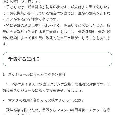
疹が同時にみられます。
・子どもでは、通常発疹が初発症状です。成人はより重症化しやす
く、免疫機能が低下している場合の水痘では、生命の危険をともな
うことがあるので注意が必要です。
・特に妊婦の感染は重症化しやすく、妊娠初期に感染した場合、胎
児の先天異常（先天性水痘症候群）をおこし、分娩前5日～分娩後2
日の感染によって新生児に致死的な重症水痘が生じることもありま
す。
予防するには？
1 スケジュールに沿ったワクチン接種
1、2歳のお子さんは水痘ワクチンの定期予防接種の対象です。予
防接種スケジュールに沿って接種を受けましょう。
2 マスクの着用等普段からの咳エチケットの励行
飛沫感染を防ぐため、普段からマスクの着用等咳エチケットを守