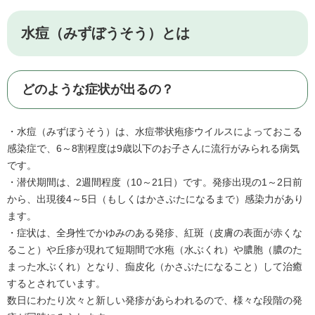
水痘（みずぼうそう）とは
どのような症状が出るの？
・水痘（みずぼうそう）は、水痘帯状疱疹ウイルスによっておこる
感染症で、6～8割程度は9歳以下のお子さんに流行がみられる病気
です。
・潜伏期間は、2週間程度（10～21日）です。発疹出現の1～2日前
から、出現後4～5日（もしくはかさぶたになるまで）感染力があり
ます。
・症状は、全身性でかゆみのある発疹、紅斑（皮膚の表面が赤くな
ること）や丘疹が現れて短期間で水疱（水ぶくれ）や膿胞（膿のた
まった水ぶくれ）となり、痂皮化（かさぶたになること）して治癒
するとされています。
数日にわたり次々と新しい発疹があらわれるので、様々な段階の発