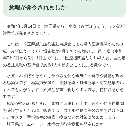
意報が発令されました
令和7年5月14日に、埼玉県から「水痘（みずぼうそう）」の流行
注意報が発令されました。
これは、埼玉県感染症発生動向調査による県内医療機関からの水
痘（みずぼうそう）の報告数が4月初旬から増加し、第19週（令和7
年5月5日から5月11日まで）に、1医療機関当たり1.43人と、国の定
める注意報の基準値である1人を超えたことによる発令です。
水痘（みずぼうそう）はかゆみを伴う全身性の発疹や発熱が現れ
る感染症です。感染力が強く、接触感染・飛沫感染・空気感染のい
ずれでも広がります。妊婦など重症化しやすい方は、特に注意が必
要です。
感染が疑われるときは、事前に連絡した上で、速やかに医療機関
を受診するとともに、家庭では、タオルや食器等の共用を避けるほ
か、マスク・手指衛生の徹底、換気などの対策に努めましょう。
埼玉県ホームページ（水痘の流行注意報を発令します）