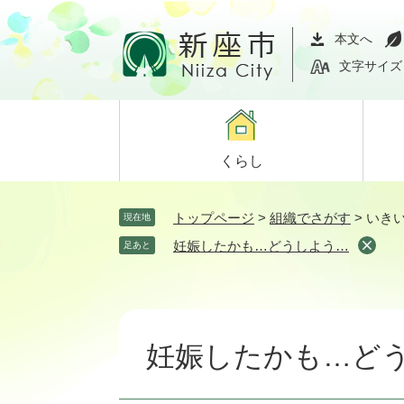
ペ
メ
ー
ニ
本文へ
ジ
ュ
文字サイズ
の
ー
先
を
頭
飛
で
ば
くらし
す。
し
て
本
トップページ
>
組織でさがす
>
いき
現在地
文
妊娠したかも…どうしよう…
足あと
へ
本
文
妊娠したかも…ど