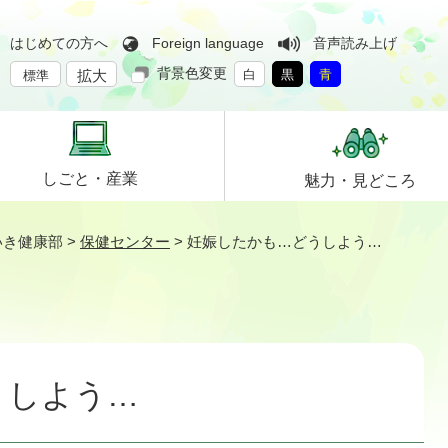
はじめての方へ
Foreign language
音声読み上げ
背景色変更
拡大
白
黒
青
標準
しごと・
産業
魅力・
見どころ
いき健康部
>
保健センター
>
妊娠したかも…どうしよう…
うしよう…