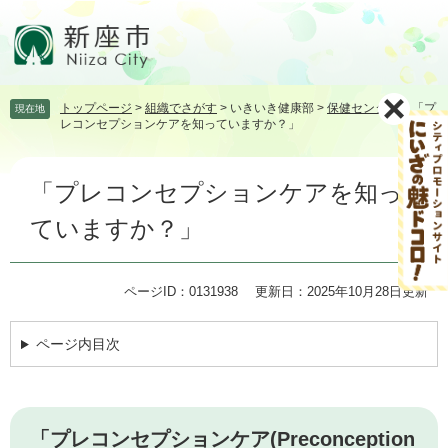
ペ
メ
ー
ニ
ジ
ュ
の
ー
先
を
トップページ
>
組織でさがす
>
いきいき健康部
>
保健センター
>
「プ
現在地
頭
飛
レコンセプションケアを知っていますか？」
で
ば
す。
し
本
て
「プレコンセプションケアを知っ
文
本
文
ていますか？」
へ
ページID：0131938
更新日：2025年10月28日更新
ページ内目次
「プレコンセプションケア(Preconception