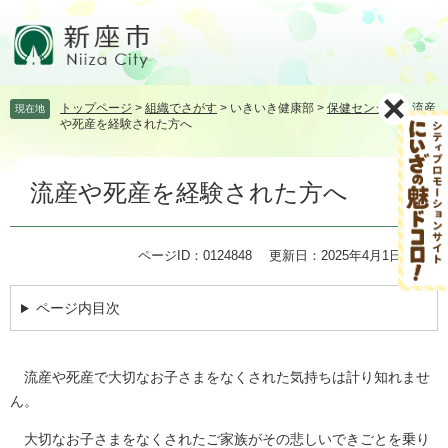
ペ
メ
ー
ニ
ジ
ュ
の
ー
先
を
トップページ
>
組織でさがす
>
いきいき健康部
>
保健センター
>
流産
現在地
頭
飛
や死産を経験された方へ
で
ば
す。
し
本
て
流産や死産を経験された方へ
文
本
文
へ
ページID：0124848
更新日：2025年4月1日更新
ページ内目次
流産や死産で大切なお子さまをなくされた気持ちは計り知れませ
ん。
大切なお子さまをなくされたご家族がその悲しいできごとを乗り