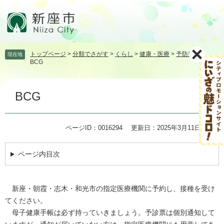
ペ
メ
ー
ニ
ジ
ュ
の
ー
先
を
トップページ
>
分類でさがす
>
くらし
>
健康・医療
>
予防接種
>
現在地
頭
飛
BCG
で
ば
す。
し
本
て
BCG
文
本
文
へ
ページID：0016294
更新日：2025年3月11日更新
ページ内目次
新座・朝霞・志木・和光市の指定医療機関に予約し、接種を受け
てください。
母子健康手帳は必ず持っていきましょう。予診票は個別通知して