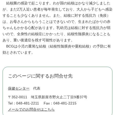
結核菌の感染で起こります。わが国の結核はかなり減少しました
が、まだ2万人近い患者が毎年発生しており、大人から子どもへ感染
することも少なくありません。また、結核に対する抵抗力（免疫）
は、お母さんからもらうことはできないので、生まれたばかりの赤
ちゃんもかかる心配があります。乳幼児は結核に対する抵抗力が弱
いので、全身性の結核症にかかったり、結核性髄膜炎になることも
あり、重い後遺症を残す可能性があります。
BCGは小児の重篤な結核（結核性髄膜炎や粟粒結核）の予防に有
効とされています。
このページに関するお問合せ先
保健センター
代表
〒352-0011
埼玉県新座市野火止二丁目9番37号
Tel：048-481-2211
Fax：048-481-2215
メールでのお問合せはこちら