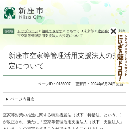
ペ
メ
ー
ニ
ジ
ュ
の
ー
先
を
トップページ
>
組織でさがす
>
まちづくり未来部
>
建築審査課
>
新座
現在地
頭
飛
市空家等管理活用支援法人の指定について
で
ば
す。
し
本
て
新座市空家等管理活用支援法人の指
文
本
文
定について
へ
ページID：0136007
更新日：2024年6月24日更新
ページ内目次
空家等対策の推進に関する特別措置法（以下「特措法」という。）
が改正され、新たに「空家等管理活用支援法人（以下「支援法人」
という。）の指定をすることができるようになりました。